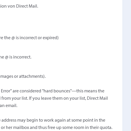
sion von Direct Mail.
 the @ is incorrect or expired)
e @ is incorrect.
 images or attachments).
Error" are considered "hard bounces"—this means the
rom your list. If you leave them on your list, Direct Mail
an email.
e address may begin to work again at some point in the
s or her mailbox and thus free up some room in their quota.