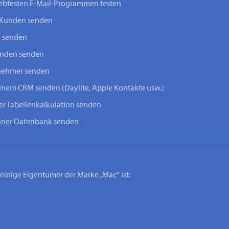
iebtesten E-Mail-Programmen testen
-Kunden senden
n senden
unden senden
lnehmer senden
einem CRM senden (Daylite, Apple Kontakte usw.)
ner Tabellenkalkulation senden
einer Datenbank senden
lleinige Eigentümer der Marke „Mac“ ist.