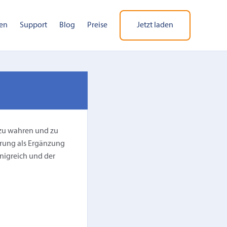
en
Support
Blog
Preise
Jetzt laden
 zu wahren und zu
arung als Ergänzung
nigreich und der