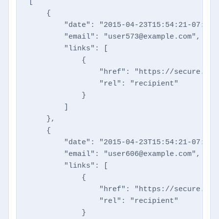
[

    {

        "date": "2015-04-23T15:54:21-07:00",
        "email": "user573@example.com",

        "links": [

            {

                "href": "https://secure.dir
                "rel": "recipient"

            }

        ]

    },

    {

        "date": "2015-04-23T15:54:21-07:00",
        "email": "user606@example.com",

        "links": [

            {

                "href": "https://secure.dir
                "rel": "recipient"

            }
