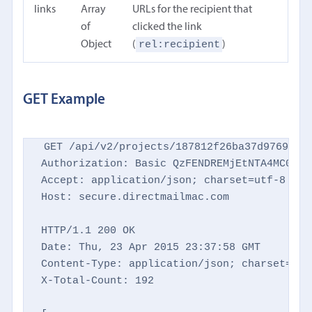
links
Array
URLs for the recipient that
of
clicked the link
rel:recipient
Object
(
)
GET Example
GET /api/v2/projects/187812f26ba37d9769d869
Authorization: Basic QzFENDREMjEtNTA4MC00NTM
Accept: application/json; charset=utf-8

Host: secure.directmailmac.com

HTTP/1.1 200 OK

Date: Thu, 23 Apr 2015 23:37:58 GMT

Content-Type: application/json; charset=utf-
X-Total-Count: 192
