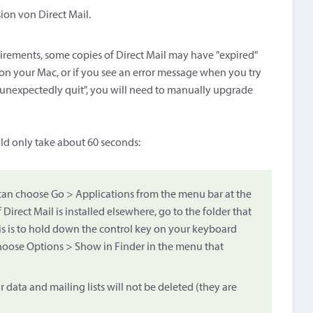
sion von Direct Mail.
irements, some copies of Direct Mail may have "expired"
 on your Mac, or if you see an error message when you try
 "unexpectedly quit", you will need to manually upgrade
uld only take about 60 seconds:
u can choose Go > Applications from the menu bar at the
 Direct Mail is installed elsewhere, go to the folder that
 is is to hold down the control key on your keyboard
Choose Options > Show in Finder in the menu that
r data and mailing lists will not be deleted (they are