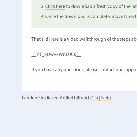
Click here
to download a fresh copy of the late
Once the download is complete, move Direct M
That's it! Here is a video walkthrough of the steps a
__YT_aDwvkWnDJCk__
If you have any questions, please contact our suppo
Fanden Sie diesen Artikel hilfreich?
Ja
|
Nein