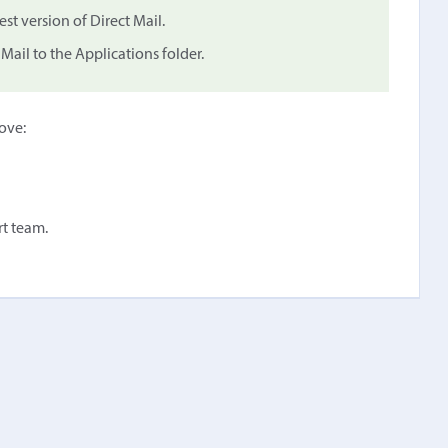
st version of Direct Mail.
ail to the Applications folder.
bove:
rt team.