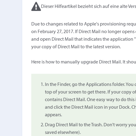
Dieser Hilfeartikel bezieht sich auf eine alte Ver
Due to changes related to Apple's provisioning requ
on February 27, 2017. If Direct Mail no longer opens
and open Direct Mail that indicates the application
your copy of Direct Mail to the latest version.
Here is how to manually upgrade Direct Mail. It sho
In the Finder, go the Applications folder. Yo
top of your screen to get there. If your copy of
contains Direct Mail. One easy way to do this
and click the Direct Mail icon in your Dock. 
appears.
Drag Direct Mail to the Trash. Don't worry you
saved elsewhere).