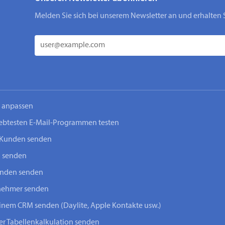
Melden Sie sich bei unserem Newsletter an und erhalten 
n anpassen
iebtesten E-Mail-Programmen testen
-Kunden senden
n senden
unden senden
lnehmer senden
einem CRM senden (Daylite, Apple Kontakte usw.)
ner Tabellenkalkulation senden