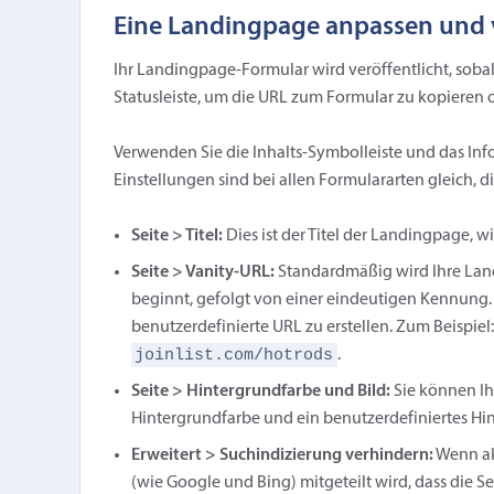
Eine Landingpage anpassen und 
Ihr Landingpage-Formular wird veröffentlicht, sobal
Statusleiste, um die URL zum Formular zu kopieren o
Verwenden Sie die Inhalts-Symbolleiste und das Inf
Einstellungen sind bei allen Formulararten gleich, 
Seite > Titel:
Dies ist der Titel der Landingpage, w
Seite > Vanity-URL:
Standardmäßig wird Ihre Landi
beginnt, gefolgt von einer eindeutigen Kennung. 
benutzerdefinierte URL zu erstellen. Zum Beispiel
joinlist.com/hotrods
.
Seite > Hintergrundfarbe und Bild:
Sie können Ih
Hintergrundfarbe und ein benutzerdefiniertes Hi
Erweitert > Suchindizierung verhindern:
Wenn akt
(wie Google und Bing) mitgeteilt wird, dass die 