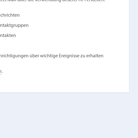
ect Mail über die Verwendung unserer API erstellen:
achrichten
Kontaktgruppen
ontakten
richtigungen über wichtige Ereignisse zu erhalten
n
.