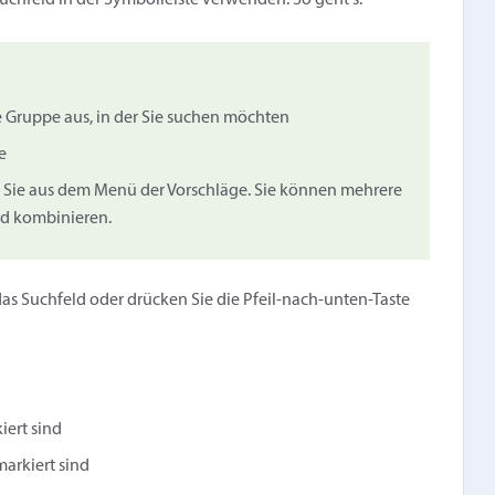
chfeld in der Symbolleiste verwenden. So geht's:
te Gruppe aus, in der Sie suchen möchten
e
n Sie aus dem Menü der Vorschläge. Sie können mehrere
ld kombinieren.
as Suchfeld oder drücken Sie die Pfeil-nach-unten-Taste
iert sind
markiert sind