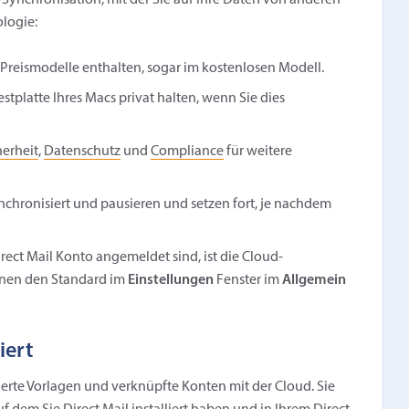
-Synchronisation, mit der Sie auf Ihre Daten von anderen
logie:
r Preismodelle enthalten, sogar im kostenlosen Modell.
estplatte Ihres Macs privat halten, wenn Sie dies
herheit
,
Datenschutz
und
Compliance
für weitere
nchronisiert und pausieren und setzen fort, je nachdem
irect Mail Konto angemeldet sind, ist die Cloud-
nnen den Standard im
Einstellungen
Fenster im
Allgemein
iert
nierte Vorlagen und verknüpfte Konten mit der Cloud. Sie