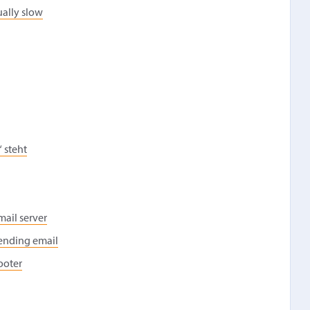
ually slow
 steht
mail server
ending email
ooter