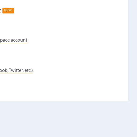
e
BLOG
space account
k, Twitter, etc.)